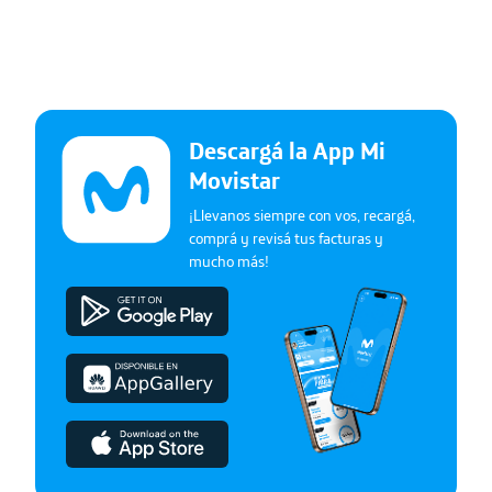
Descargá la App Mi
Movistar
¡Llevanos siempre con vos, recargá,
comprá y revisá tus facturas y
mucho más!