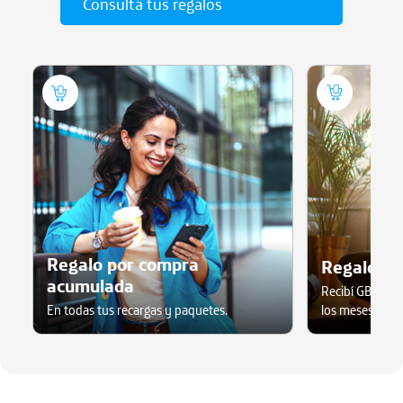
Consultá tus regalos
Regalo por compra
Regalo po
acumulada
Recibí GB grati
En todas tus recargas y paquetes.
los meses.