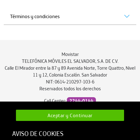
Términos y condiciones
Movistar
TELEFÓNICA MÓVILES EL SALVADOR, S.A. DE C.V.
Calle El Mirador entre la 87 y 89 Avenida Norte, Torre Quattro, Nivel
11 y 12, Colonia Escalón. San Salvador
NIT: 0614-210297-103-6
Reservados todos los derechos
Call Center:
2244-0144
atencionalcliente.sv@movistar.com.sv
Aceptar y Continuar
AVISO DE COOKIES