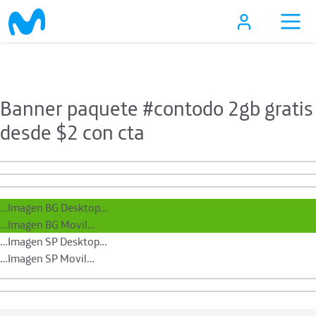
Skip to main content
Banner paquete #contodo 2gb gratis
desde $2 con cta
…Imagen BG Desktop…
…Imagen BG Movil…
…Imagen SP Desktop…
…Imagen SP Movil…