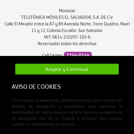
Movistar
TELEFÓNICA MÓVILES EL SALVADOR, S.A. DE C.V.
Calle El Mirador entre la 87 y 89 Avenida Norte, Torre Quattro, Nivel
11 y 12, Colonia Escalón. San Salvador
NIT: 0614-210297-103-6
Reservados todos los derechos
Call Center:
2244-0144
atencionalcliente.sv@movistar.com.sv
Aceptar y Continuar
AVISO DE COOKIES
Para mejorar tu experiencia, utilizamos cookies para recordar los
detalles de navegación y estadísticas para optimizar la
funcionalidad del sitio y mejorar nuestros servicios y experiencia
de navegación. Haz clic en ‘Aceptar y continuar’ para aceptar
cookies e ir directamente al sitio web.
Moviclub © 2026. Todos los derechos reservados.